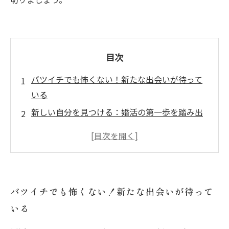
目次
バツイチでも怖くない！新たな出会いが待って
いる
新しい自分を見つける：婚活の第一歩を踏み出
そう
結婚相談所の活用法：成功する婚活の秘訣と
は？
心の準備：過去を乗り越え、新しい未来を築く
バツイチでも怖くない！新たな出会いが待って
実績ある婚活アドバイス：バツイチの成功事例
いる
を紹介
自分の価値を再発見！前向きな婚活へと導くス