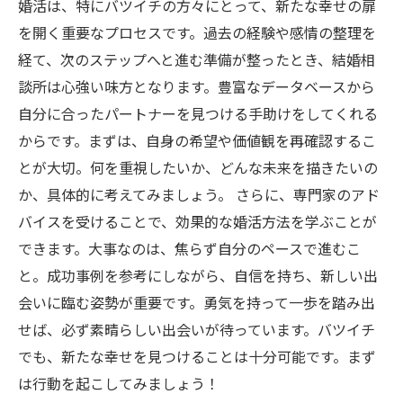
婚活は、特にバツイチの方々にとって、新たな幸せの扉
テップ
を開く重要なプロセスです。過去の経験や感情の整理を
新たなスタート：充実した人生のための婚活支
経て、次のステップへと進む準備が整ったとき、結婚相
援を応援します
談所は心強い味方となります。豊富なデータベースから
自分に合ったパートナーを見つける手助けをしてくれる
からです。まずは、自身の希望や価値観を再確認するこ
とが大切。何を重視したいか、どんな未来を描きたいの
か、具体的に考えてみましょう。 さらに、専門家のアド
バイスを受けることで、効果的な婚活方法を学ぶことが
できます。大事なのは、焦らず自分のペースで進むこ
と。成功事例を参考にしながら、自信を持ち、新しい出
会いに臨む姿勢が重要です。勇気を持って一歩を踏み出
せば、必ず素晴らしい出会いが待っています。バツイチ
でも、新たな幸せを見つけることは十分可能です。まず
は行動を起こしてみましょう！