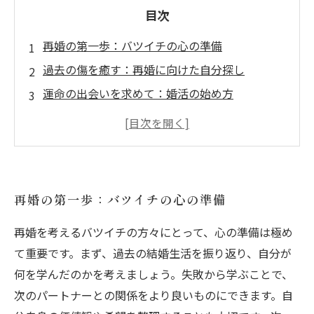
目次
再婚の第一歩：バツイチの心の準備
過去の傷を癒す：再婚に向けた自分探し
運命の出会いを求めて：婚活の始め方
新たな愛との対話：パートナーとのコミュニケ
ーション方法
成功する再婚の秘訣：経験者たちのリアルスト
ーリー
再婚の第一歩：バツイチの心の準備
再婚を成功させるための心構えと実践的アドバ
イス
再婚を考えるバツイチの方々にとって、心の準備は極め
再婚後の新しい人生：幸せを築くためのステッ
て重要です。まず、過去の結婚生活を振り返り、自分が
プ
何を学んだのかを考えましょう。失敗から学ぶことで、
次のパートナーとの関係をより良いものにできます。自