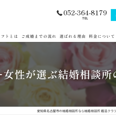
052-364-8179
TEL
ラフトとは
ご成婚までの流れ
選ばれる理由
料金について
フトへまでの道順
公務員・官公
セミナー
ー女性が選ぶ結婚相談所
催
愛知県名古屋市の結婚相談所なら結婚相談所 婚活クラ