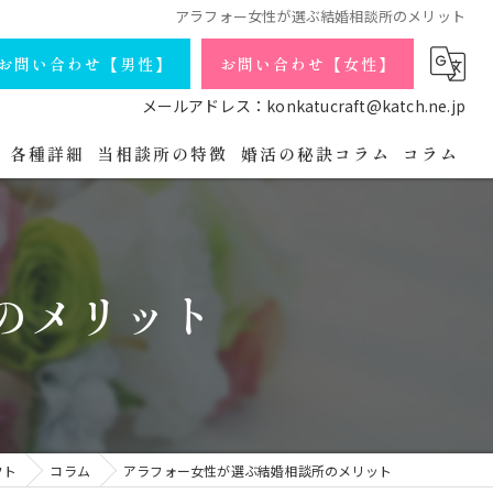
アラフォー女性が選ぶ結婚相談所のメリット
お問い合わせ【男性】
お問い合わせ【女性】
メールアドレス：konkatucraft@katch.ne.jp
各種詳細
当相談所の特徴
婚活の秘訣コラム
コラム
庁コースの詳細
会員データ
独身
よくある質問
シングルマザー
のメリット
婚活パーティの流れ
バツイチ
プライバシーポリシー
アラフォー
無料相談・お問い合わせ【男性】
オンライン
フト
コラム
アラフォー女性が選ぶ結婚相談所のメリット
無料相談・お問い合わせ【女性】