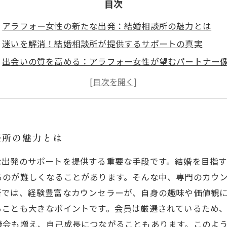
目次
アラフォー女性の新たな出発：結婚相談所の魅力とは
迷いを解消！結婚相談所が提供するサポートの真実
出会いの質を高める：アラフォー女性が望むパートナー
専門家のアドバイスで見えてきた、婚活成功の秘訣
安心感の中で見つけた真実の愛：結婚相談所体験談
希望を抱いて：アラフォー女性が結婚相談所を選ぶ理由
結婚相談所利用から学ぶ、人生の次のステージへ進むた
談所の魅力とは
な出発のサポートを提供する重要な手段です。結婚を目指
るのが難しくなることがあります。そんな中、専門のカウ
所では、経験豊富なカウンセラーが、自身の趣味や価値観
ることも大きなポイントです。会員は厳選されているため
機会も増え、自己成長につながることもあります。このよ