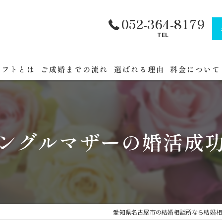
052-364-8179
TEL
ラフトとは
ご成婚までの流れ
選ばれる理由
料金について
フトへまでの道順
公務員・官公
セミナー
ングルマザーの婚活成
催
愛知県名古屋市の結婚相談所なら結婚相