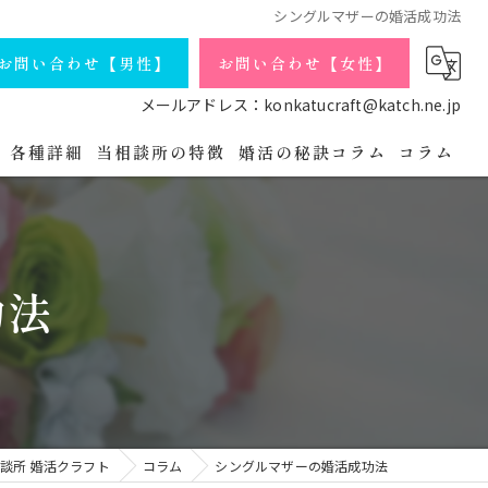
シングルマザーの婚活成功法
お問い合わせ【男性】
お問い合わせ【女性】
メールアドレス：konkatucraft@katch.ne.jp
各種詳細
当相談所の特徴
婚活の秘訣コラム
コラム
庁コースの詳細
会員データ
独身
よくある質問
シングルマザー
功法
婚活パーティの流れ
バツイチ
プライバシーポリシー
アラフォー
無料相談・お問い合わせ【男性】
オンライン
談所 婚活クラフト
コラム
シングルマザーの婚活成功法
無料相談・お問い合わせ【女性】