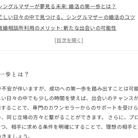
シングルマザーが夢見る未来: 婚活の第一歩とは？
忙しい日々の中で見つける、シングルマザーの婚活のコツ
結婚相談所利用のメリット: 新たな出会いの可能性
成功体験から学ぶ、シングルマザーの婚活ストーリー
自分に合った結婚相談所の見つけ方と選び方
シングルマザーの心の支え: 専門家に相談する重要性
新しい一歩を踏み出して: シングルマザーの幸せな未来を
第一歩とは？
や不安が伴いますが、成功への第一歩を踏み出すことは可
しい日々の中でも少しの時間を使えば、出会いのチャンスが
用することで、専門のカウンセラーからのサポートを受け
り、同じ立場の方々と繋がることができます。 さらに、プ
つつ、相手に求める条件を明確にすることで、理想の相手と
いきましょう。