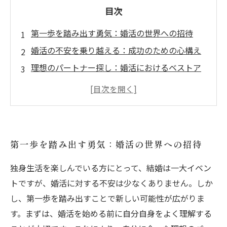
目次
第一歩を踏み出す勇気：婚活の世界への招待
婚活の不安を乗り越える：成功のための心構え
理想のパートナー探し：婚活におけるベストア
プローチ
結婚相談所の活用法：プロのサポートがもたら
す安心感
実際の体験談から学ぶ：成功した人たちのスト
第一歩を踏み出す勇気：婚活の世界への招待
ーリー
独身卒業への道のり：心の準備と自己成長の重
独身生活を楽しんでいる方にとって、結婚は一大イベン
要性
トですが、婚活に対する不安は少なくありません。しか
自分らしい幸せを見つける旅：婚活で理想の未
し、第一歩を踏み出すことで新しい可能性が広がりま
来を描こう
す。まずは、婚活を始める前に自分自身をよく理解する