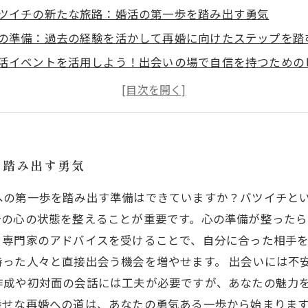
ツイチの新たな旅路：婚活の第一歩を踏み出す勇気
の準備：過去の経験を活かして再婚に向けたステップを踏
活イベントを活用しよう！出会いの場で自信を持つための
トレスフリーな出会いを楽しむための心理的アプローチ
想のパートナーとの出会いを叶えるための具体的な行動計
ツイチから学ぶ！心の整理と新たな恋愛への道
婚への希望を持って：幸せな未来を手に入れるために
を踏み出す勇気
への第一歩を踏み出す準備はできていますか？バツイチと
の心の状態を整えることが重要です。心の準備が整ったら
。専門家のアドバイスを受けることで、自分に合った相手
持った人々と直接出会う機会を増やせます。 出会いには不
作成や初対面の会話には工夫が必要ですが、あなたの魅力
幸せな再婚への道は、あなたの勇気ある一歩から始まりま