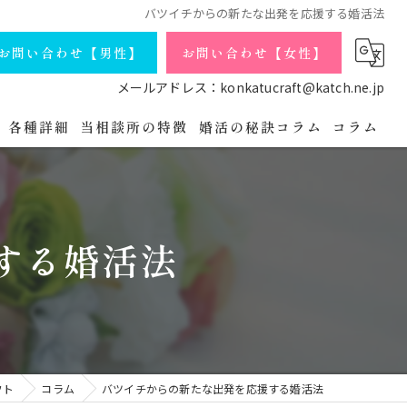
バツイチからの新たな出発を応援する婚活法
お問い合わせ【男性】
お問い合わせ【女性】
メールアドレス：konkatucraft@katch.ne.jp
各種詳細
当相談所の特徴
婚活の秘訣コラム
コラム
庁コースの詳細
会員データ
独身
よくある質問
シングルマザー
する婚活法
婚活パーティの流れ
バツイチ
プライバシーポリシー
アラフォー
無料相談・お問い合わせ【男性】
オンライン
フト
コラム
バツイチからの新たな出発を応援する婚活法
無料相談・お問い合わせ【女性】