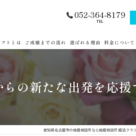
052-364-8179
TEL
ラフトとは
ご成婚までの流れ
選ばれる理由
料金について
フトへまでの道順
公務員・官公
セミナー
からの新たな出発を応援
催
愛知県名古屋市の結婚相談所なら結婚相談所 婚活クラ