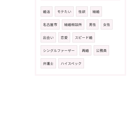
婚活
モテたい
性欲
結婚
名古屋市
結婚相談所
男性
女性
出会い
恋愛
スピード婚
シングルファーザー
再婚
公務員
弁護士
ハイスペック