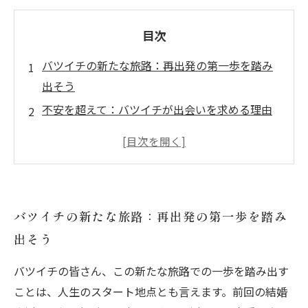
目次
バツイチの新たな旅路：再出発の第一歩を踏み
出そう
不安を超えて：バツイチが出会いを求める理由
結婚相談所の活用法：将来のパートナーを見つ
けるために
心理的な壁を乗り越える：過去を手放すための
ステップ
バツイチの新たな旅路：再出発の第一歩を踏み
人間関係の築き方：新しい愛への扉を開く方法
出そう
再婚前に考えること：心の準備が必要な理由
新たな出会いから得られる未来：素敵な人生の
バツイチの皆さん、この新たな旅路での一歩を踏み出す
始まり
ことは、人生のスタート地点とも言えます。前回の結婚