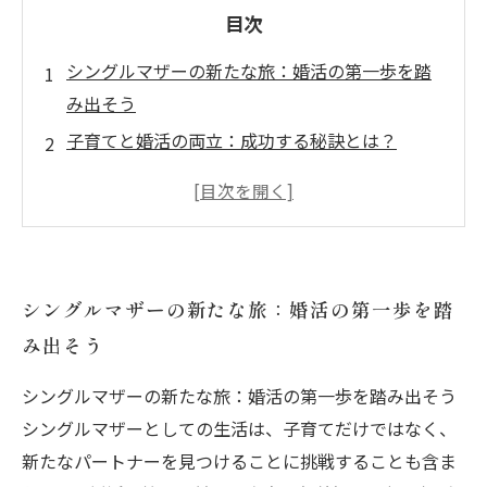
目次
シングルマザーの新たな旅：婚活の第一歩を踏
み出そう
子育てと婚活の両立：成功する秘訣とは？
自分らしさを大切に：シングルマザーの婚活ス
タイル
信頼関係の築き方：パートナーとのコミュニケ
ーション術
シングルマザーの新たな旅：婚活の第一歩を踏
結婚相談所の上手な活用法：シングルマザーに
み出そう
贈るアドバイス
成功のためのマインドセット：自分の幸せを最
シングルマザーの新たな旅：婚活の第一歩を踏み出そう
優先に
シングルマザーとしての生活は、子育てだけではなく、
婚活を楽しむ：シングルマザーたちの幸せな未
新たなパートナーを見つけることに挑戦することも含ま