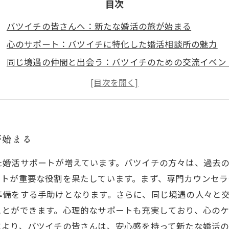
目次
バツイチの皆さんへ：新たな婚活の旅が始まる
心のサポート：バツイチに特化した婚活相談所の魅力
同じ境遇の仲間と出会う：バツイチのための交流イベン
過去の経験を活かして：再婚への第一歩を踏み出す
専門カウンセラーの助けで不安を解消する
再婚を笑顔で迎えるために：成功体験談紹介
新たな愛を見つけるための勇気をもらおう
が始まる
た婚活サポートが増えています。バツイチの方々は、過去
ートが重要な役割を果たしています。まず、専門カウンセ
準備をする手助けとなります。さらに、同じ境遇の人々と
ことができます。心理的なサポートも充実しており、心の
により、バツイチの皆さんは、安心感を持って新たな婚活