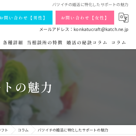
バツイチの婚活に特化したサポートの魅力
お問い合わせ【男性】
お問い合わせ【女性】
メールアドレス：konkatucraft@katch.ne.jp
各種詳細
当相談所の特徴
婚活の秘訣コラム
コラム
庁コースの詳細
会員データ
独身
よくある質問
シングルマザー
ートの魅力
婚活パーティの流れ
バツイチ
プライバシーポリシー
アラフォー
無料相談・お問い合わせ【男性】
オンライン
ラフト
コラム
バツイチの婚活に特化したサポートの魅力
無料相談・お問い合わせ【女性】