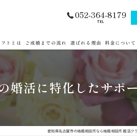
052-364-8179
TEL
ラフトとは
ご成婚までの流れ
選ばれる理由
料金について
フトへまでの道順
公務員・官公
セミナー
の婚活に特化したサポ
催
愛知県名古屋市の結婚相談所なら結婚相談所 婚活ク