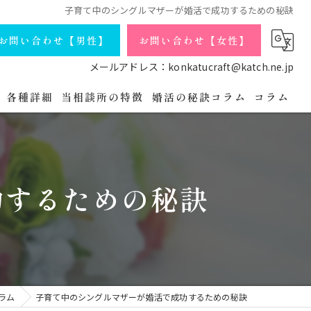
子育て中のシングルマザーが婚活で成功するための秘訣
お問い合わせ【男性】
お問い合わせ【女性】
メールアドレス：konkatucraft@katch.ne.jp
各種詳細
当相談所の特徴
婚活の秘訣コラム
コラム
庁コースの詳細
会員データ
独身
よくある質問
シングルマザー
功するための秘訣
婚活パーティの流れ
バツイチ
プライバシーポリシー
アラフォー
無料相談・お問い合わせ【男性】
オンライン
ラム
子育て中のシングルマザーが婚活で成功するための秘訣
無料相談・お問い合わせ【女性】