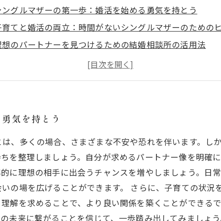
シングルマザーの第一歩：婚活を始める勇気を持とう
子育てと婚活の両立：時間がないシングルマザーのための
理想のパートナーを見つけるための結婚相談所の活用法
実際の体験談から学ぶ：婚活成功の秘訣とは
シングルマザーが婚活に成功するためのマインドセット
子供の未来を考える：幸せな家庭を築くために
あなたの幸せが子供を幸せにする：婚活の素晴らしい旅に
る勇気を持とう
とは、多くの場合、さまざまな不安や恐れを伴います。し
持ちを整理しましょう。自分が求めるパートナー像を明確
率的に理想の相手に出会うチャンスを増やしましょう。日
会いの場を広げることができます。 さらに、子育ての状況
、理解を求めることで、より良い関係を築くことができる
供の未来に繋がることを信じて、一歩踏み出してみましょう