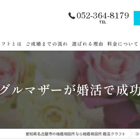
052-364-8179
TEL
ラフトとは
ご成婚までの流れ
選ばれる理由
料金について
フトへまでの道順
公務員・官公
セミナー
グルマザーが婚活で成
催
愛知県名古屋市の結婚相談所なら結婚相談所 婚活クラフト
コ