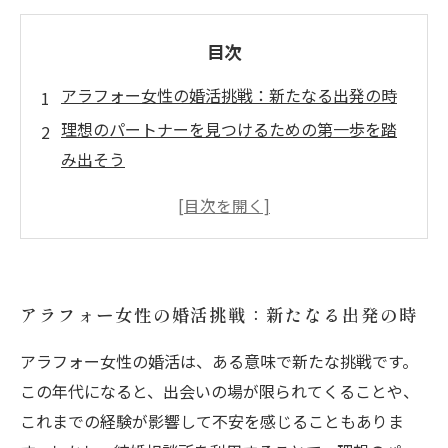
目次
アラフォー女性の婚活挑戦：新たなる出発の時
理想のパートナーを見つけるための第一歩を踏
み出そう
婚活成功の鍵：自分を知り、魅力を引き出す
マッチング率を上げるための具体的なアプロー
チ
婚活のワークショップで自信を高める
アラフォー女性の婚活挑戦：新たなる出発の時
アラフォー女性のための婚活成功体験談
結婚相談所で出会った運命の人：幸せな未来が
アラフォー女性の婚活は、ある意味で新たな挑戦です。
待っている！
この年代になると、出会いの場が限られてくることや、
これまでの経験が影響して不安を感じることもありま