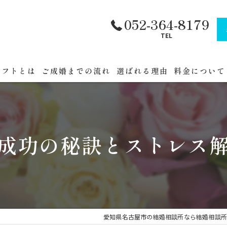
052-364-8179
TEL
ラフトとは
ご成婚までの流れ
選ばれる理由
料金について
フトへまでの道順
公務員・官公
セミナー
成功の秘訣とストレス
催
愛知県名古屋市の結婚相談所なら結婚相談所