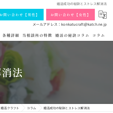
婚活成功の秘訣とストレス解消法
お問い合わせ【男性】
お問い合わせ【女性】
メールアドレス：konkatucraft@katch.ne.jp
各種詳細
当相談所の特徴
婚活の秘訣コラム
コラム
庁コースの詳細
会員データ
独身
よくある質問
シングルマザー
解消法
婚活パーティの流れ
バツイチ
プライバシーポリシー
アラフォー
無料相談・お問い合わせ【男性】
オンライン
 婚活クラフト
コラム
婚活成功の秘訣とストレス解消法
無料相談・お問い合わせ【女性】