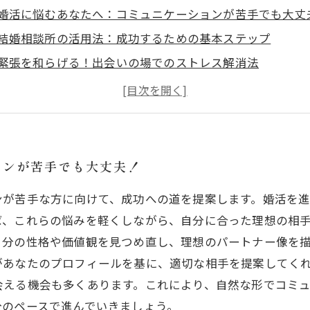
婚活に悩むあなたへ：コミュニケーションが苦手でも大丈
結婚相談所の活用法：成功するための基本ステップ
緊張を和らげる！出会いの場でのストレス解消法
自己理解を深めよう：婚活成功のカギとは
相手を理解するためのコミュニケーション術
心の負担を軽くする：婚活を楽しむためのヒント
成功へ導く！自分に合った婚活方法を見つけよう
ョンが苦手でも大丈夫！
ンが苦手な方に向けて、成功への道を提案します。婚活を
ば、これらの悩みを軽くしながら、自分に合った理想の相
自分の性格や価値観を見つめ直し、理想のパートナー像を
があなたのプロフィールを基に、適切な相手を提案してく
会える機会も多くあります。これにより、自然な形でコミ
分のペースで進んでいきましょう。