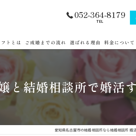
052-364-8179
TEL
ラフトとは
ご成婚までの流れ
選ばれる理由
料金について
フトへまでの道順
公務員・官公
セミナー
嬢と結婚相談所で婚活
催
愛知県名古屋市の結婚相談所なら結婚相談所 婚