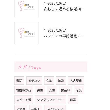
2025/10/24
安心して進める結婚相談所の利用法
2025/10/24
バツイチの再婚活動に成功するための戦略
タグ
Tags
婚活
モテたい
性欲
結婚
名古屋市
結婚相談所
男性
女性
出会い
恋愛
スピード婚
シングルファーザー
再婚
公務員
弁護士
ハイスペック