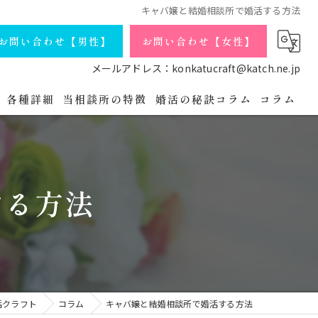
キャバ嬢と結婚相談所で婚活する方法
お問い合わせ【男性】
お問い合わせ【女性】
メールアドレス：konkatucraft@katch.ne.jp
各種詳細
当相談所の特徴
婚活の秘訣コラム
コラム
庁コースの詳細
会員データ
独身
よくある質問
シングルマザー
する方法
婚活パーティの流れ
バツイチ
プライバシーポリシー
アラフォー
無料相談・お問い合わせ【男性】
オンライン
活クラフト
コラム
キャバ嬢と結婚相談所で婚活する方法
無料相談・お問い合わせ【女性】