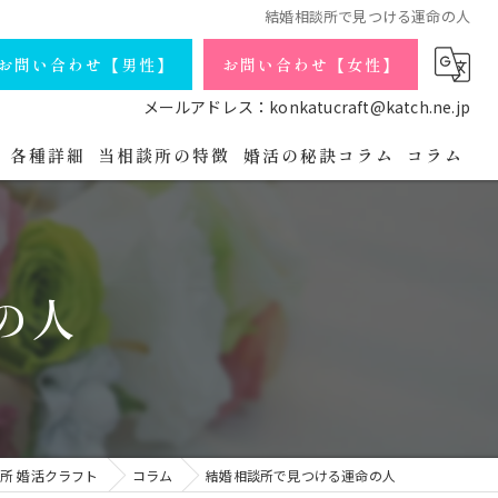
結婚相談所で見つける運命の人
お問い合わせ【男性】
お問い合わせ【女性】
メールアドレス：konkatucraft@katch.ne.jp
各種詳細
当相談所の特徴
婚活の秘訣コラム
コラム
庁コースの詳細
会員データ
独身
よくある質問
シングルマザー
の人
婚活パーティの流れ
バツイチ
プライバシーポリシー
アラフォー
無料相談・お問い合わせ【男性】
オンライン
所 婚活クラフト
コラム
結婚相談所で見つける運命の人
無料相談・お問い合わせ【女性】