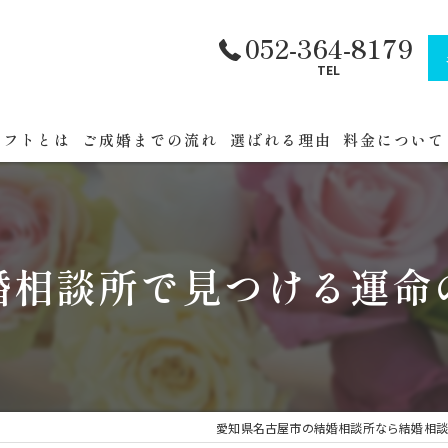
052-364-8179
TEL
ラフトとは
ご成婚までの流れ
選ばれる理由
料金について
フトへまでの道順
公務員・官公
セミナー
婚相談所で見つける運命
催
愛知県名古屋市の結婚相談所なら結婚相談