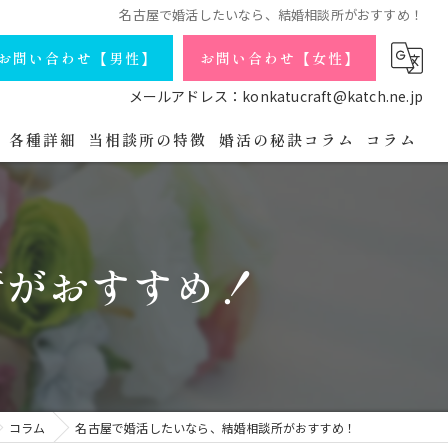
名古屋で婚活したいなら、結婚相談所がおすすめ！
お問い合わせ【男性】
お問い合わせ【女性】
メールアドレス：konkatucraft@katch.ne.jp
各種詳細
当相談所の特徴
婚活の秘訣コラム
コラム
庁コースの詳細
会員データ
独身
よくある質問
シングルマザー
所がおすすめ！
婚活パーティの流れ
バツイチ
プライバシーポリシー
アラフォー
無料相談・お問い合わせ【男性】
オンライン
コラム
名古屋で婚活したいなら、結婚相談所がおすすめ！
無料相談・お問い合わせ【女性】