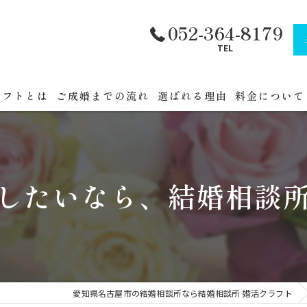
052-364-8179
TEL
ラフトとは
ご成婚までの流れ
選ばれる理由
料金について
フトへまでの道順
公務員・官公
セミナー
したいなら、結婚相談
催
愛知県名古屋市の結婚相談所なら結婚相談所 婚活クラフト